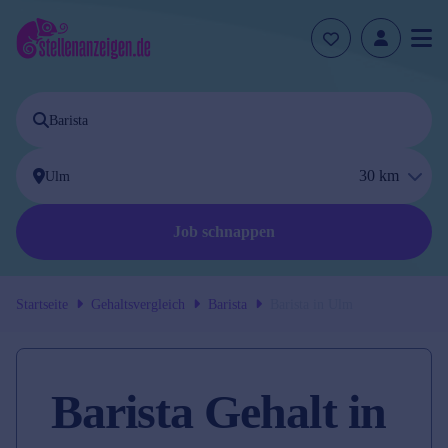
30
km
Job schnappen
Startseite
Gehaltsvergleich
Barista
Barista
in
Ulm
Barista Gehalt in