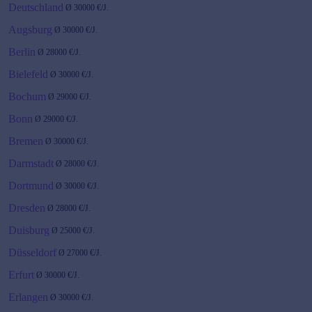
Deutschland
Ø
30000
€/J.
Augsburg
Ø
30000
€/J.
Berlin
Ø
28000
€/J.
Bielefeld
Ø
30000
€/J.
Bochum
Ø
29000
€/J.
Bonn
Ø
29000
€/J.
Bremen
Ø
30000
€/J.
Darmstadt
Ø
28000
€/J.
Dortmund
Ø
30000
€/J.
Dresden
Ø
28000
€/J.
Duisburg
Ø
25000
€/J.
Düsseldorf
Ø
27000
€/J.
Erfurt
Ø
30000
€/J.
Erlangen
Ø
30000
€/J.