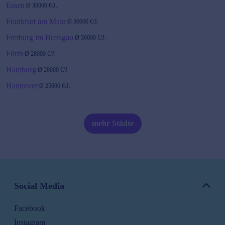
Essen
Ø
30000
€/J.
Frankfurt am Main
Ø
30000
€/J.
Freiburg im Breisgau
Ø
30000
€/J.
Fürth
Ø
28000
€/J.
Hamburg
Ø
28000
€/J.
Hannover
Ø
25000
€/J.
Heidelberg
Ø
30000
€/J.
Karlsruhe
Ø
27000
€/J.
mehr Städte
Kiel
Ø
28000
€/J.
Köln
Ø
30000
€/J.
Leipzig
Ø
28000
€/J.
Magdeburg
Ø
28000
€/J.
Social Media
Mainz
Ø
27000
€/J.
Facebook
Mannheim
Ø
27000
€/J.
Instagram