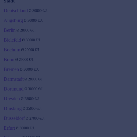
Stadt
Deutschland
Ø
30000
€/J.
Augsburg
Ø
30000
€/J.
Berlin
Ø
28000
€/J.
Bielefeld
Ø
30000
€/J.
Bochum
Ø
29000
€/J.
Bonn
Ø
29000
€/J.
Bremen
Ø
30000
€/J.
Darmstadt
Ø
28000
€/J.
Dortmund
Ø
30000
€/J.
Dresden
Ø
28000
€/J.
Duisburg
Ø
25000
€/J.
Düsseldorf
Ø
27000
€/J.
Erfurt
Ø
30000
€/J.