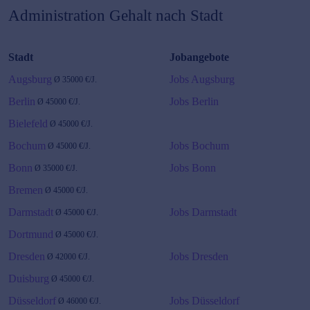
Administration
Gehalt nach Stadt
Stadt
Jobangebote
Augsburg
Jobs Augsburg
Ø
35000
€/J.
Berlin
Jobs Berlin
Ø
45000
€/J.
Bielefeld
Ø
45000
€/J.
Bochum
Jobs Bochum
Ø
45000
€/J.
Bonn
Jobs Bonn
Ø
35000
€/J.
Bremen
Ø
45000
€/J.
Darmstadt
Jobs Darmstadt
Ø
45000
€/J.
Dortmund
Ø
45000
€/J.
Dresden
Jobs Dresden
Ø
42000
€/J.
Duisburg
Ø
45000
€/J.
Düsseldorf
Jobs Düsseldorf
Ø
46000
€/J.