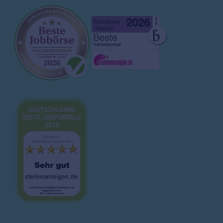
Jobs Potsdam
Unternehmen
Regensburg
Ø
45000
€/J.
Arbeitgeberprofile
Ausbildung
Saarbrücken
Ø
40000
€/J.
Magazin
Schwerin
Ø
45000
€/J.
Brutto-Netto-Rechner
Stuttgart
Bewerbungsvorlagen
Ø
45000
€/J.
Lebenslauf
Jobs Stuttgart
Karrieretipps
Ulm
Ø
42000
€/J.
Jobs Ulm
Wiesbaden
Ø
45000
€/J.
Jobs Wiesbaden
Wuppertal
Ø
45000
€/J.
Jobs Wuppertal
Würzburg
Ø
45000
€/J.