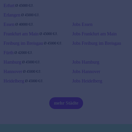
Erfurt
Ø
45000
€/J.
Erlangen
Ø
45000
€/J.
Essen
Jobs Essen
Ø
40000
€/J.
Frankfurt am Main
Jobs Frankfurt am Main
Ø
45000
€/J.
Freiburg im Breisgau
Jobs Freiburg im Breisgau
Ø
45000
€/J.
Fürth
Ø
42000
€/J.
Hamburg
Jobs Hamburg
Ø
45000
€/J.
Hannover
Jobs Hannover
Ø
45000
€/J.
Heidelberg
Jobs Heidelberg
Ø
45000
€/J.
Karlsruhe
Ø
45000
€/J.
Jobs Karlsruhe
mehr Städte
Kiel
Ø
45000
€/J.
Köln
Ø
45000
€/J.
Jobs Köln