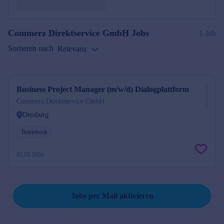
Commerz Direktservice GmbH
Jobs
1 Job
Sortieren nach
Relevanz
Business Project Manager (m/w/d) Dialogplattform
Commerz Direktservice GmbH
Duisburg
Betriebsrat
02.08.2026
Suche speichern und Jobs per Mail erhalten
Jobs per Mail aktivieren