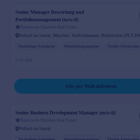
Senior Manager Bewertung und
Portfoliomanagement (m/w/d)
Bayerische Hausbau Real Estate
Pullach im Isartal, München, Wolfratshausen, Holzkirchen (PLZ 83
Nachhaltiger Arbeitgeber
Weiterbildungsangebote
Flexible Arbeitszeiten
22.07.2026
Suche speichern und Jobs per Mail erhalten
Jobs per Mail aktivieren
Senior Business Development Manager (m/w/d)
Bayerische Hausbau Real Estate
Pullach im Isartal
Nachhaltiger Arbeitgeber
Weiterbildungsangebote
Flexible Arbeitszeiten