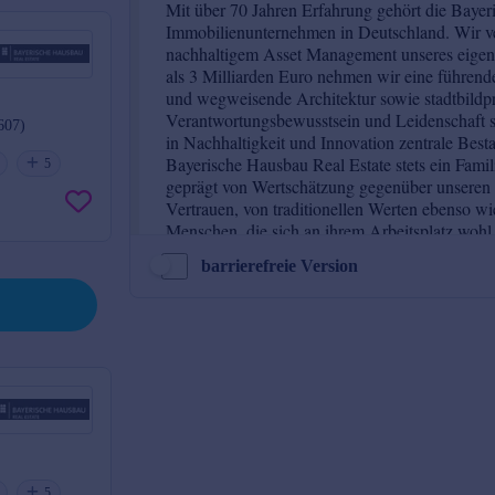
607)
5
barrierefreie Version
5