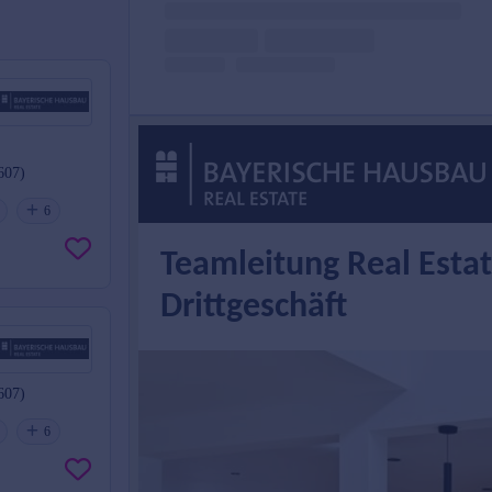
607)
6
607)
6