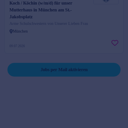
Koch / Köchin (w/m/d) für unser
Mutterhaus in München am St.-
Jakobsplatz
Arme Schulschwestern von Unserer Lieben Frau
München
09.07.2026
Suche speichern und Jobs per Mail erhalten
Jobs per Mail aktivieren