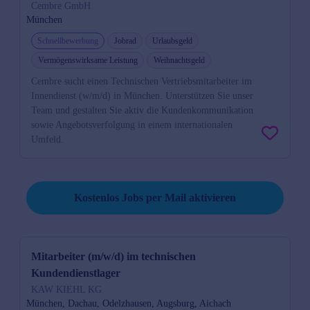
Cembre GmbH
München
Schnellbewerbung
Jobrad
Urlaubsgeld
Vermögenswirksame Leistung
Weihnachtsgeld
Cembre sucht einen Technischen Vertriebsmitarbeiter im
Innendienst (w/m/d) in München. Unterstützen Sie unser
Team und gestalten Sie aktiv die Kundenkommunikation
sowie Angebotsverfolgung in einem internationalen
Umfeld.
Job per Mail reminder
Kostenlos Jobs per Mail aktivieren
Mitarbeiter (m/w/d) im technischen
Kundendienstlager
KAW KIEHL KG
München, Dachau, Odelzhausen, Augsburg, Aichach