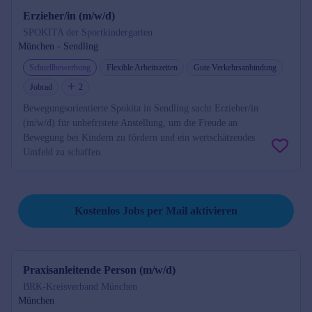
Erzieher/in (m/w/d)
SPOKITA der Sportkindergarten
München - Sendling
Schnellbewerbung
Flexible Arbeitszeiten
Gute Verkehrsanbindung
Jobrad
2
Bewegungsorientierte Spokita in Sendling sucht Erzieher/in
(m/w/d) für unbefristete Anstellung, um die Freude an
Bewegung bei Kindern zu fördern und ein wertschätzendes
Umfeld zu schaffen.
Job per Mail reminder
Kostenlos Jobs per Mail aktivieren
Praxisanleitende Person (m/w/d)
BRK-Kreisverband München
München