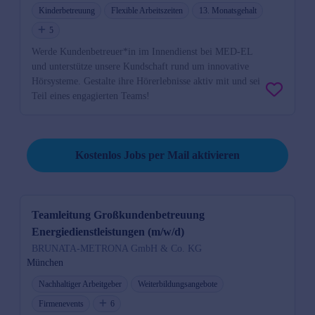
Kinderbetreuung
Flexible Arbeitszeiten
13. Monatsgehalt
5
Werde Kundenbetreuer*in im Innendienst bei MED-EL
und unterstütze unsere Kundschaft rund um innovative
Hörsysteme. Gestalte ihre Hörerlebnisse aktiv mit und sei
Teil eines engagierten Teams!
Job per Mail reminder
Kostenlos Jobs per Mail aktivieren
Teamleitung Großkundenbetreuung
Energiedienstleistungen (m/w/d)
BRUNATA-METRONA GmbH & Co. KG
München
Nachhaltiger Arbeitgeber
Weiterbildungsangebote
Firmenevents
6