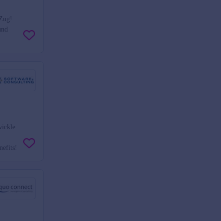
 Zug!
und
wickle
nefits!