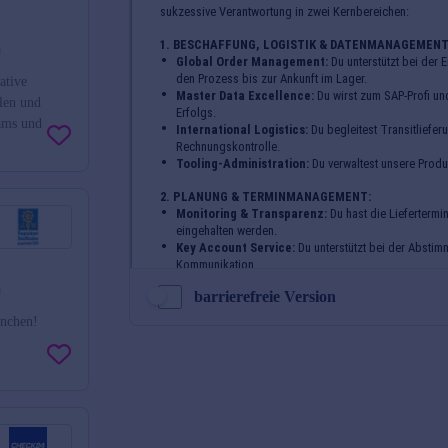
ative
len und
eams und
barrierefreie Version
ünchen!