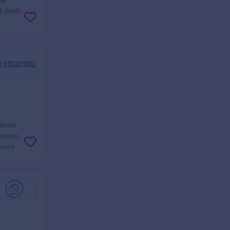
mic
 detail-
erate
systems
sweit.