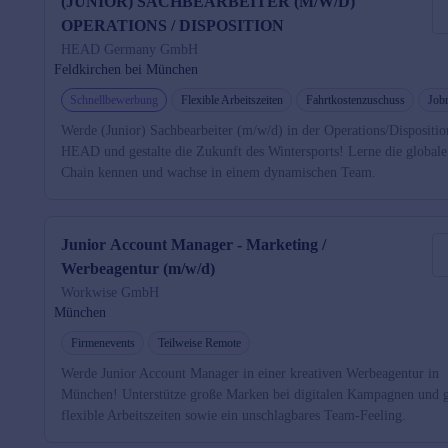
(JUNIOR) SACHBEARBEITER (M/W/D)
OPERATIONS / DISPOSITION
HEAD Germany GmbH
Feldkirchen bei München
Schnellbewerbung
Flexible Arbeitszeiten
Fahrtkostenzuschuss
Job
Werde (Junior) Sachbearbeiter (m/w/d) in der Operations/Dispositio
HEAD und gestalte die Zukunft des Wintersports! Lerne die global
Chain kennen und wachse in einem dynamischen Team.
Junior Account Manager - Marketing /
Werbeagentur (m/w/d)
Workwise GmbH
München
Firmenevents
Teilweise Remote
Werde Junior Account Manager in einer kreativen Werbeagentur in
München! Unterstütze große Marken bei digitalen Kampagnen und 
flexible Arbeitszeiten sowie ein unschlagbares Team-Feeling.