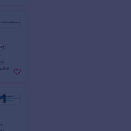
ket
nd
uck.
elfalt
he