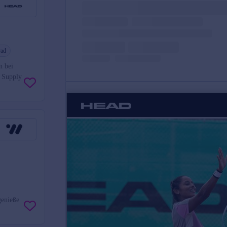
rad
n bei
e Supply
genieße