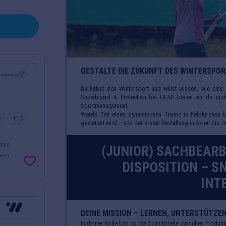
e
3
tive
inem