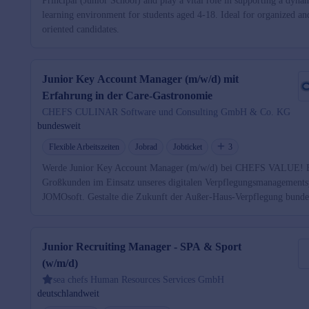
Principal (Junior School) and play a vital role in supporting a dyna
learning environment for students aged 4-18. Ideal for organized and
oriented candidates.
Junior Key Account Manager (m/w/d) mit
Erfahrung in der Care-Gastronomie
CHEFS CULINAR Software und Consulting GmbH & Co. KG
bundesweit
Flexible Arbeitszeiten
Jobrad
Jobticket
3
Werde Junior Key Account Manager (m/w/d) bei CHEFS VALUE! B
Großkunden im Einsatz unseres digitalen Verpflegungsmanagement
JOMOsoft. Gestalte die Zukunft der Außer-Haus-Verpflegung bunde
Junior Recruiting Manager - SPA & Sport
(w/m/d)
sea chefs Human Resources Services GmbH
deutschlandweit