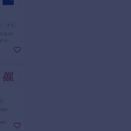
e
5
CHECK24!
nd in
2
r BBH-
inem