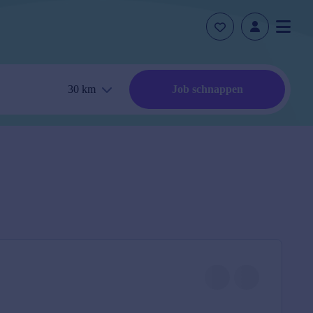
30
km
Job schnappen