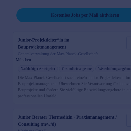
Job per Mail reminder
Kostenlos Jobs per Mail aktivieren
Junior-Projektleiter*in im
Bauprojektmanagement
Generalverwaltung der Max-Planck-Gesellschaft
München
Nachhaltiger Arbeitgeber
Gesundheitsangebote
Weiterbildungsangebot
Die Max-Planck-Gesellschaft sucht eine/n Junior-Projektleiter/in im
Bauprojektmanagement. Übernehmen Sie Verantwortung für innova
Bauprojekte und fördern Sie vielfältige Entwicklungsangebote in e
professionellen Umfeld.
Junior Berater Tiermedizin - Praxismanagement /
Consulting (m/w/d)