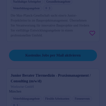
Nachhaltiger Arbeitgeber
Gesundheitsangebote
Weiterbildungsangebote
3
Die Max-Planck-Gesellschaft sucht eine/n Junior-
Projektleiter/in im Bauprojektmanagement. Übernehmen
Sie Verantwortung für innovative Bauprojekte und fördern
Sie vielfältige Entwicklungsangebote in einem
professionellen Umfeld.
Job per Mail reminder
Kostenlos Jobs per Mail aktivieren
Junior Berater Tiermedizin - Praxismanagement /
Consulting (m/w/d)
Workwise GmbH
München
Weiterbildungsangebote
Flexible Arbeitszeiten
Firmenevents
3