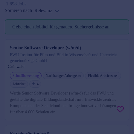
1.698 Jobs
Sortieren nach
Relevanz
Gebe einen Jobtitel für genauere Suchergebnisse an.
Jobtitel reminder
Senior Software Developer (w/m/d)
FWU Institut für Film und Bild in Wissenschaft und Unterricht
gemeinnützige GmbH
Grünwald
Schnellbewerbung
Nachhaltiger Arbeitgeber
Flexible Arbeitszeiten
Jobticket
4
Werde Senior Software Developer (w/m/d) für das FWU und
gestalte die digitale Bildungslandschaft mit. Entwickle zentrale
Komponenten der Schulcloud und bringe innovative Lösungen
für über 4.000 Schulen ein.
Erzieher/in (m/w/d)