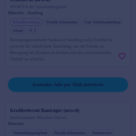
SPOKITA der Sportkindergarten
München - Sendling
Schnellbewerbung
Flexible Arbeitszeiten
Gute Verkehrsanbindung
Jobrad
2
Bewegungsorientierte Spokita in Sendling sucht Erzieher/in
(m/w/d) für unbefristete Anstellung, um die Freude an
Bewegung bei Kindern zu fördern und ein wertschätzendes
Umfeld zu schaffen.
Job per Mail reminder
Kostenlos Jobs per Mail aktivieren
Kreditreferent Bauträger (m/w/d)
Raiffeisenbank München-Süd eG
München
Weiterbildungsangebote
Flexible Arbeitszeiten
Firmenevents