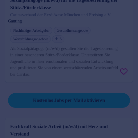
Sozialpädagoge (m/w/d) für die Tagesbetreuung der
Stütz-/Förderklasse
Caritasverband der Erzdiözese München und Freising e.V.
Gauting
Nachhaltiger Arbeitgeber
Gesundheitsangebote
Weiterbildungsangebote
5
Als Sozialpädagoge (m/w/d) gestalten Sie die Tagesbetreuung
in einer besonderen Stütz-/Förderklasse. Unterstützen Sie
Jugendliche in ihrer emotionalen und sozialen Entwicklung
und profitieren Sie von einem wertschätzenden Arbeitsumfeld
bei Caritas.
Job per Mail reminder
Kostenlos Jobs per Mail aktivieren
Fachkraft Soziale Arbeit (m/w/d) mit Herz und
Verstand