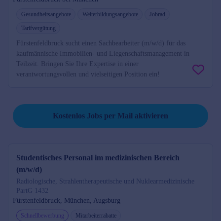
Gesundheitsangebote
Weiterbildungsangebote
Jobrad
Tarifvergütung
Fürstenfeldbruck sucht einen Sachbearbeiter (m/w/d) für das
kaufmännische Immobilien- und Liegenschaftsmanagement in
Teilzeit. Bringen Sie Ihre Expertise in einer
verantwortungsvollen und vielseitigen Position ein!
Job per Mail reminder
Kostenlos Jobs per Mail aktivieren
Studentisches Personal im medizinischen Bereich
(m/w/d)
Radiologische, Strahlentherapeutische und Nuklearmedizinische
PartG 1432
Fürstenfeldbruck, München, Augsburg
Schnellbewerbung
Mitarbeiterrabatte