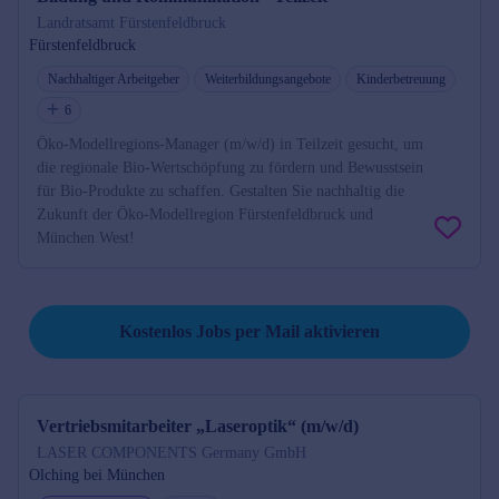
Landratsamt Fürstenfeldbruck
Fürstenfeldbruck
Nachhaltiger Arbeitgeber
Weiterbildungsangebote
Kinderbetreuung
6
Öko-Modellregions-Manager (m/w/d) in Teilzeit gesucht, um
die regionale Bio-Wertschöpfung zu fördern und Bewusstsein
für Bio-Produkte zu schaffen. Gestalten Sie nachhaltig die
Zukunft der Öko-Modellregion Fürstenfeldbruck und
München West!
Job per Mail reminder
Kostenlos Jobs per Mail aktivieren
Vertriebsmitarbeiter „Laseroptik“ (m/w/d)
LASER COMPONENTS Germany GmbH
Olching bei München