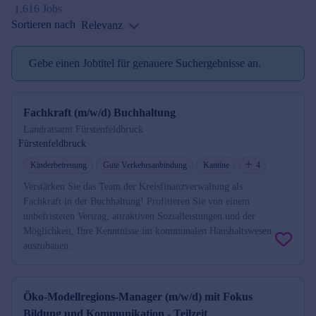
1.616 Jobs
Sortieren nach
Relevanz
Gebe einen Jobtitel für genauere Suchergebnisse an.
Jobtitel reminder
Fachkraft (m/w/d) Buchhaltung
Landratsamt Fürstenfeldbruck
Fürstenfeldbruck
Kinderbetreuung
Gute Verkehrsanbindung
Kantine
4
Verstärken Sie das Team der Kreisfinanzverwaltung als
Fachkraft in der Buchhaltung! Profitieren Sie von einem
unbefristeten Vertrag, attraktiven Sozialleistungen und der
Möglichkeit, Ihre Kenntnisse im kommunalen Haushaltswesen
auszubauen.
Öko-Modellregions-Manager (m/w/d) mit Fokus
Bildung und Kommunikation - Teilzeit