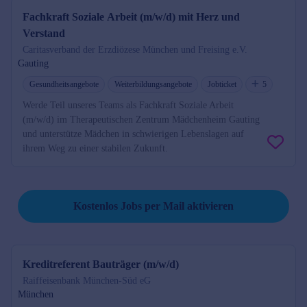
Fachkraft Soziale Arbeit (m/w/d) mit Herz und
Verstand
Caritasverband der Erzdiözese München und Freising e.V.
Gauting
Gesundheitsangebote
Weiterbildungsangebote
Jobticket
5
Werde Teil unseres Teams als Fachkraft Soziale Arbeit
(m/w/d) im Therapeutischen Zentrum Mädchenheim Gauting
und unterstütze Mädchen in schwierigen Lebenslagen auf
ihrem Weg zu einer stabilen Zukunft.
Job per Mail reminder
Kostenlos Jobs per Mail aktivieren
Kreditreferent Bauträger (m/w/d)
Raiffeisenbank München-Süd eG
München