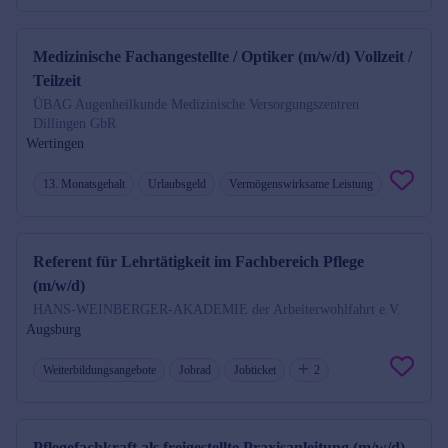
Medizinische Fachangestellte / Optiker (m/w/d) Vollzeit /
Teilzeit
ÜBAG Augenheilkunde Medizinische Versorgungszentren
Dillingen GbR
Wertingen
13. Monatsgehalt
Urlaubsgeld
Vermögenswirksame Leistung
Referent für Lehrtätigkeit im Fachbereich Pflege
(m/w/d)
HANS-WEINBERGER-AKADEMIE der Arbeiterwohlfahrt e.V.
Augsburg
Weiterbildungsangebote
Jobrad
Jobticket
2
Pflegefachkraft als freigestellte Praxisanleitung (m/w/d)