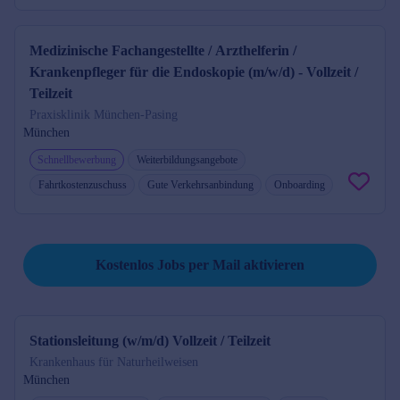
Medizinische Fachangestellte / Arzthelferin /
Krankenpfleger für die Endoskopie (m/w/d) - Vollzeit /
Teilzeit
Praxisklinik München-Pasing
München
Schnellbewerbung
Weiterbildungsangebote
Fahrtkostenzuschuss
Gute Verkehrsanbindung
Onboarding
Suche speichern und kostenlos Jobs per Mail erhalten.
Kostenlos Jobs per Mail aktivieren
Stationsleitung (w/m/d) Vollzeit / Teilzeit
Krankenhaus für Naturheilweisen
München