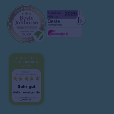
Unternehmen
Arbeitgeberprofile
Ausbildung
Magazin
Brutto-Netto-Rechner
Bewerbungsvorlagen
Lebenslauf
Karrieretipps