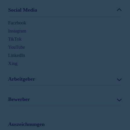
Social Media
Facebook
Instagram
TikTok
YouTube
LinkedIn
Xing
Arbeitgeber
Stellenanzeigen schalten
Bewerber
Produkte & Preise
Mediennetzwerk
Alle Stellenangebote
Mediadaten
Jobs von A-Z
Auszeichnungen
Referenzen
Gehaltsvergleich