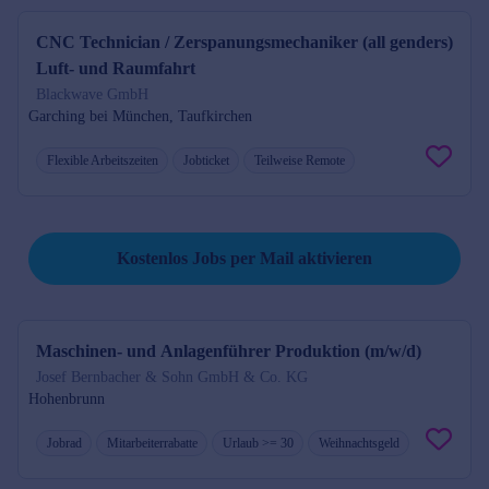
CNC Technician / Zerspanungsmechaniker (all genders)
Luft- und Raumfahrt
Blackwave GmbH
Garching bei München, Taufkirchen
Flexible Arbeitszeiten
Jobticket
Teilweise Remote
Suche speichern und kostenlos Jobs per Mail erhalten.
Kostenlos Jobs per Mail aktivieren
Maschinen- und Anlagenführer Produktion (m/w/d)
Josef Bernbacher & Sohn GmbH & Co. KG
Hohenbrunn
Jobrad
Mitarbeiterrabatte
Urlaub >= 30
Weihnachtsgeld