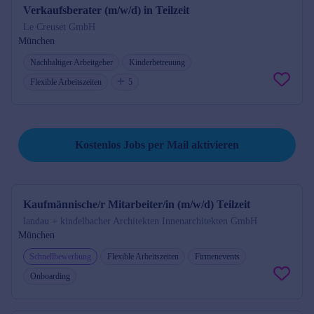
Verkaufsberater (m/w/d) in Teilzeit
Le Creuset GmbH
München
Nachhaltiger Arbeitgeber
Kinderbetreuung
Flexible Arbeitszeiten
5
Suche speichern und kostenlos Jobs per Mail erhalten.
Kostenlos Jobs per Mail aktivieren
Kaufmännische/r Mitarbeiter/in (m/w/d) Teilzeit
landau + kindelbacher Architekten Innenarchitekten GmbH
München
Schnellbewerbung
Flexible Arbeitszeiten
Firmenevents
Onboarding