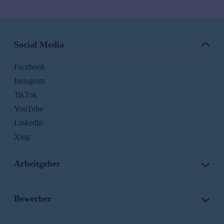
Social Media
Facebook
Instagram
TikTok
YouTube
LinkedIn
Xing
Arbeitgeber
Stellenanzeigen schalten
Bewerber
Produkte & Preise
Mediennetzwerk
Alle Stellenangebote