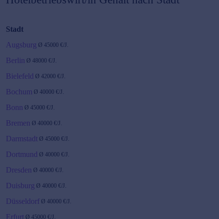
Stadt
Augsburg
Ø
45000
€/J.
Berlin
Ø
48000
€/J.
Bielefeld
Ø
42000
€/J.
Bochum
Ø
40000
€/J.
Bonn
Ø
45000
€/J.
Bremen
Ø
40000
€/J.
Darmstadt
Ø
45000
€/J.
Dortmund
Ø
40000
€/J.
Dresden
Ø
40000
€/J.
Duisburg
Ø
40000
€/J.
Düsseldorf
Ø
40000
€/J.
Erfurt
Ø
45000
€/J.