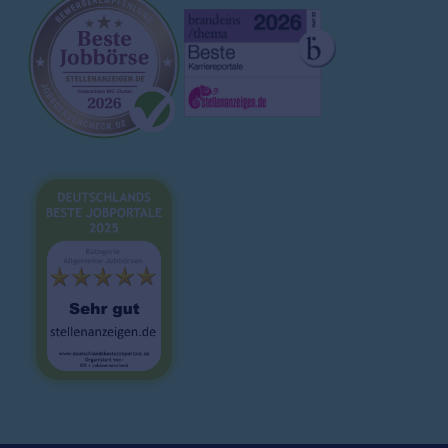
Arbeitgeberprofile
Ausbildung
Magazin
Brutto-Netto-Rechner
Bewerbungsvorlagen
Lebenslauf
Karrieretipps