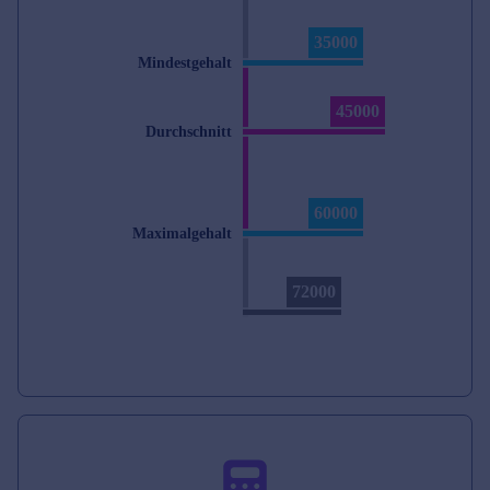
35000
Mindestgehalt
45000
Durchschnitt
60000
Maximalgehalt
72000