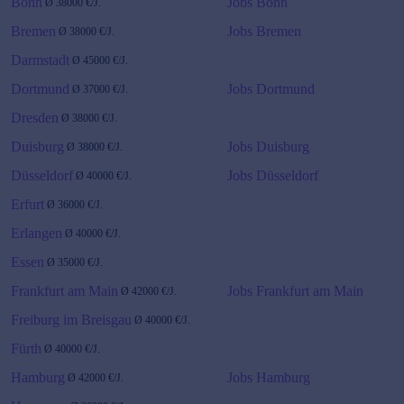
Bonn
Jobs Bonn
Ø
38000
€/J.
Bremen
Jobs Bremen
Ø
38000
€/J.
Darmstadt
Ø
45000
€/J.
Dortmund
Jobs Dortmund
Ø
37000
€/J.
Dresden
Ø
38000
€/J.
Duisburg
Jobs Duisburg
Ø
38000
€/J.
Düsseldorf
Jobs Düsseldorf
Ø
40000
€/J.
Erfurt
Ø
36000
€/J.
Erlangen
Ø
40000
€/J.
Essen
Ø
35000
€/J.
Frankfurt am Main
Jobs Frankfurt am Main
Ø
42000
€/J.
Freiburg im Breisgau
Ø
40000
€/J.
Fürth
Ø
40000
€/J.
Hamburg
Jobs Hamburg
Ø
42000
€/J.