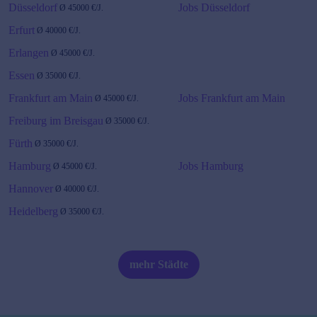
Düsseldorf
Jobs Düsseldorf
Ø
45000
€/J.
Erfurt
Ø
40000
€/J.
Erlangen
Ø
45000
€/J.
Essen
Ø
35000
€/J.
Frankfurt am Main
Jobs Frankfurt am Main
Ø
45000
€/J.
Freiburg im Breisgau
Ø
35000
€/J.
Fürth
Ø
35000
€/J.
Hamburg
Jobs Hamburg
Ø
45000
€/J.
Hannover
Ø
40000
€/J.
Heidelberg
Ø
35000
€/J.
Karlsruhe
Ø
45000
€/J.
Kiel
Ø
45000
€/J.
mehr Städte
Köln
Ø
45000
€/J.
Jobs Köln