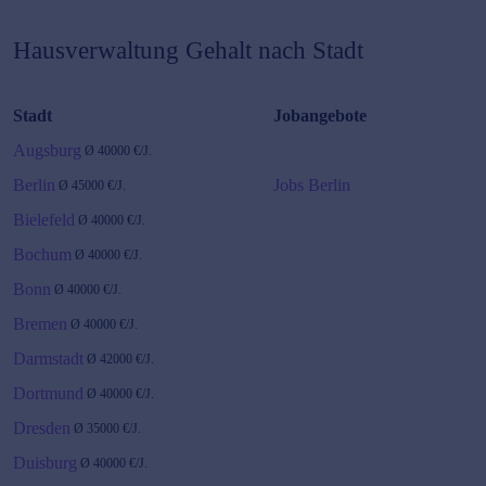
Hausverwaltung
Gehalt nach Stadt
Stadt
Jobangebote
Augsburg
Ø
40000
€/J.
Berlin
Jobs Berlin
Ø
45000
€/J.
Bielefeld
Ø
40000
€/J.
Bochum
Ø
40000
€/J.
Bonn
Ø
40000
€/J.
Bremen
Ø
40000
€/J.
Darmstadt
Ø
42000
€/J.
Dortmund
Ø
40000
€/J.
Dresden
Ø
35000
€/J.
Duisburg
Ø
40000
€/J.