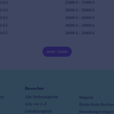
0
€/J.
25000
€ -
55000
€
0
€/J.
30000
€ -
50000
€
0
€/J.
30000
€ -
60000
€
0
€/J.
30000
€ -
50000
€
0
€/J.
30000
€ -
50000
€
mehr Städte
Bewerber
ten
Alle Stellenangebote
Magazin
Jobs von A-Z
Brutto-Netto-Rechne
Gehaltsvergleich
Bewerbungsvorlagen