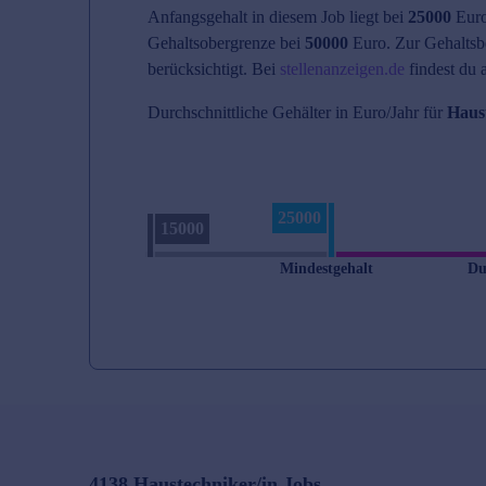
Anfangsgehalt in diesem Job liegt bei
25000
Euro
Gehaltsobergrenze bei
50000
Euro. Zur Gehaltsb
berücksichtigt. Bei
stellenanzeigen.de
findest du 
Durchschnittliche Gehälter in Euro/Jahr für
Haus
25000
15000
Mindestgehalt
Du
4138
Haustechniker/in
Jobs