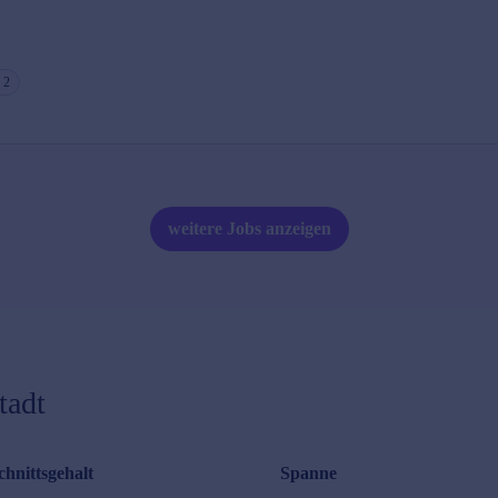
2
weitere Jobs anzeigen
tadt
hnittsgehalt
Spanne