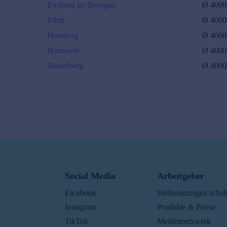
Freiburg im Breisgau
Ø
4000
Fürth
Ø
4000
Hamburg
Ø
4000
Hannover
Ø
4000
Heidelberg
Ø
4000
Karlsruhe
Ø
40000
€/J.
30000
€ -
52000
€
Kiel
Ø
42000
€/J.
30000
€ -
55000
€
Social Media
Arbeitgeber
Köln
Facebook
Stellenanzeigen schal
Ø
40000
€/J.
Instagram
Produkte & Preise
30000
€ -
50000
€
TikTok
Mediennetzwerk
Jobs Köln