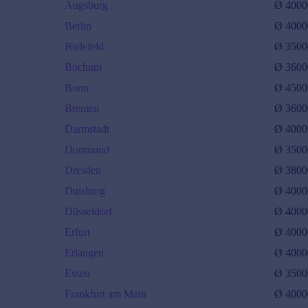
Augsburg
Ø
4000
Berlin
Ø
4000
Bielefeld
Ø
3500
Bochum
Ø
3600
Bonn
Ø
4500
Bremen
Ø
3600
Darmstadt
Ø
4000
Dortmund
Ø
3500
Dresden
Ø
3800
Duisburg
Ø
4000
Düsseldorf
Ø
4000
Erfurt
Ø
4000
Erlangen
Ø
4000
Essen
Ø
3500
Frankfurt am Main
Ø
4000