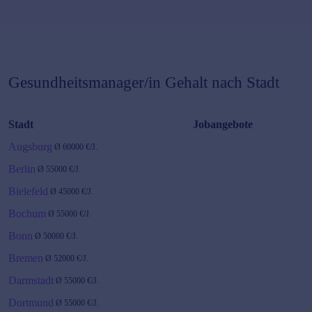
Gesundheitsmanager/in
Gehalt nach Stadt
Stadt
Jobangebote
Augsburg
Ø
60000
€/J.
Berlin
Ø
55000
€/J.
Bielefeld
Ø
45000
€/J.
Bochum
Ø
55000
€/J.
Bonn
Ø
50000
€/J.
Bremen
Ø
52000
€/J.
Darmstadt
Ø
55000
€/J.
Dortmund
Ø
55000
€/J.