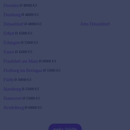
Dresden
Ø
48000
€/J.
Duisburg
Ø
48000
€/J.
Düsseldorf
Jobs Düsseldorf
Ø
48000
€/J.
Erfurt
Ø
45000
€/J.
Erlangen
Ø
55000
€/J.
Essen
Ø
45000
€/J.
Frankfurt am Main
Ø
60000
€/J.
Freiburg im Breisgau
Ø
55000
€/J.
Fürth
Ø
50000
€/J.
Hamburg
Ø
55000
€/J.
Hannover
Ø
55000
€/J.
Heidelberg
Ø
60000
€/J.
Karlsruhe
Ø
60000
€/J.
Kiel
Ø
55000
€/J.
mehr Städte