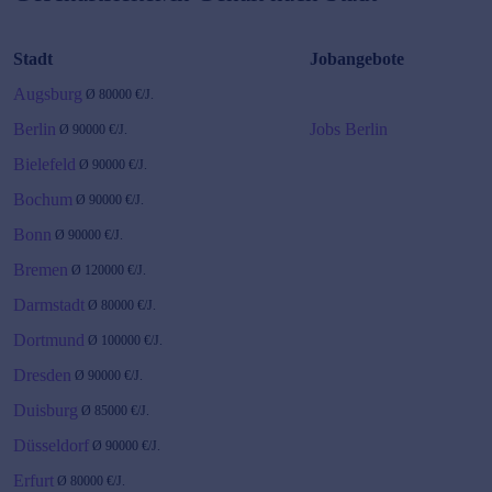
Stadt
Jobangebote
Augsburg
Ø
80000
€/J.
Berlin
Jobs Berlin
Ø
90000
€/J.
Bielefeld
Ø
90000
€/J.
Bochum
Ø
90000
€/J.
Bonn
Ø
90000
€/J.
Bremen
Ø
120000
€/J.
Darmstadt
Ø
80000
€/J.
Dortmund
Ø
100000
€/J.
Dresden
Ø
90000
€/J.
Duisburg
Ø
85000
€/J.
Düsseldorf
Ø
90000
€/J.
Erfurt
Ø
80000
€/J.