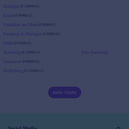
Erlangen
Ø
100000
€/J.
Essen
Ø
90000
€/J.
Frankfurt am Main
Ø
90000
€/J.
Freiburg im Breisgau
Ø
90000
€/J.
Fürth
Ø
85000
€/J.
Hamburg
Jobs Hamburg
Ø
120000
€/J.
Hannover
Ø
90000
€/J.
Heidelberg
Ø
120000
€/J.
Karlsruhe
Ø
90000
€/J.
Kiel
Ø
80000
€/J.
mehr Städte
Köln
Ø
90000
€/J.
Leipzig
Ø
85000
€/J.
Magdeburg
Ø
80000
€/J.
Social Media