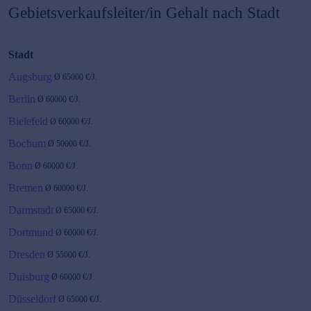
Gebietsverkaufsleiter/in
Gehalt nach Stadt
Stadt
Augsburg
Ø
65000
€/J.
Berlin
Ø
60000
€/J.
Bielefeld
Ø
60000
€/J.
Bochum
Ø
50000
€/J.
Bonn
Ø
60000
€/J.
Bremen
Ø
60000
€/J.
Darmstadt
Ø
65000
€/J.
Dortmund
Ø
60000
€/J.
Dresden
Ø
55000
€/J.
Duisburg
Ø
60000
€/J.
Düsseldorf
Ø
65000
€/J.