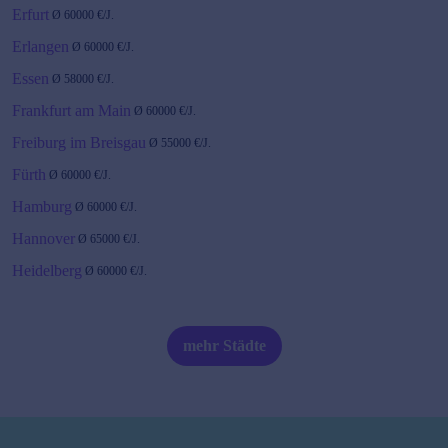
Erfurt
Ø
60000
€/J.
Erlangen
Ø
60000
€/J.
Essen
Ø
58000
€/J.
Frankfurt am Main
Ø
60000
€/J.
Freiburg im Breisgau
Ø
55000
€/J.
Fürth
Ø
60000
€/J.
Hamburg
Ø
60000
€/J.
Hannover
Ø
65000
€/J.
Heidelberg
Ø
60000
€/J.
Karlsruhe
Ø
60000
€/J.
Kiel
Ø
55000
€/J.
mehr Städte
Köln
Ø
60000
€/J.
Leipzig
Ø
60000
€/J.
Magdeburg
Ø
55000
€/J.