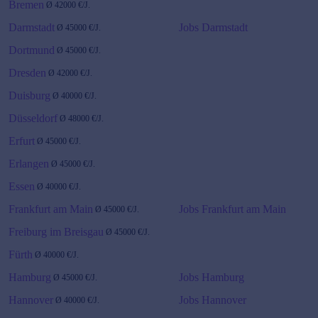
Bremen
Ø
42000
€/J.
Darmstadt
Jobs Darmstadt
Ø
45000
€/J.
Dortmund
Ø
45000
€/J.
Dresden
Ø
42000
€/J.
Duisburg
Ø
40000
€/J.
Düsseldorf
Ø
48000
€/J.
Erfurt
Ø
45000
€/J.
Erlangen
Ø
45000
€/J.
Essen
Ø
40000
€/J.
Frankfurt am Main
Jobs Frankfurt am Main
Ø
45000
€/J.
Freiburg im Breisgau
Ø
45000
€/J.
Fürth
Ø
40000
€/J.
Hamburg
Jobs Hamburg
Ø
45000
€/J.
Hannover
Jobs Hannover
Ø
40000
€/J.