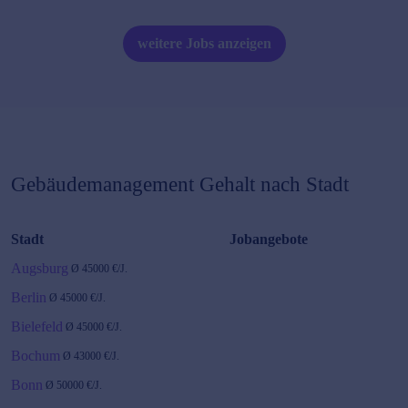
weitere Jobs anzeigen
Gebäudemanagement
Gehalt nach Stadt
Stadt
Jobangebote
Augsburg
Ø
45000
€/J.
Berlin
Ø
45000
€/J.
Bielefeld
Ø
45000
€/J.
Bochum
Ø
43000
€/J.
Bonn
Ø
50000
€/J.