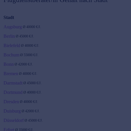
Stadt
Augsburg
Ø
40000
€/J.
Berlin
Ø
45000
€/J.
Bielefeld
Ø
40000
€/J.
Bochum
Ø
55000
€/J.
Bonn
Ø
42000
€/J.
Bremen
Ø
40000
€/J.
Darmstadt
Ø
45000
€/J.
Dortmund
Ø
40000
€/J.
Dresden
Ø
40000
€/J.
Duisburg
Ø
42000
€/J.
Düsseldorf
Ø
45000
€/J.
Erfurt
Ø
35000
€/J.