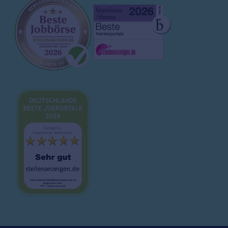
Arbeitgeberprofile
Ausbildung
Magazin
Brutto-Netto-Rechner
Bewerbungsvorlagen
Lebenslauf
Karrieretipps