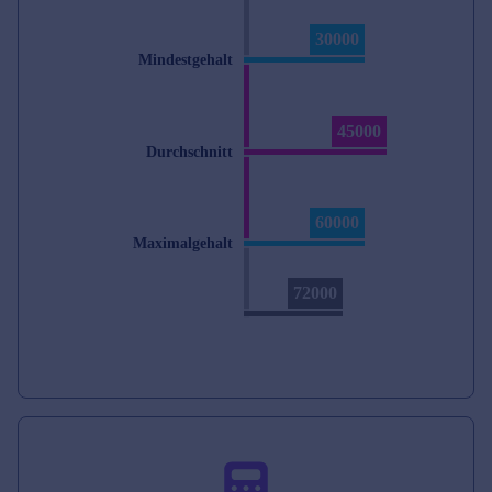
30000
Mindestgehalt
45000
Durchschnitt
60000
Maximalgehalt
72000