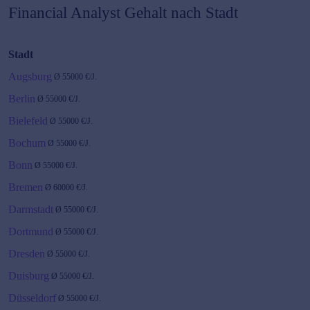
Financial Analyst
Gehalt nach Stadt
Stadt
Augsburg
Ø
55000
€/J.
Berlin
Ø
55000
€/J.
Bielefeld
Ø
55000
€/J.
Bochum
Ø
55000
€/J.
Bonn
Ø
55000
€/J.
Bremen
Ø
60000
€/J.
Darmstadt
Ø
55000
€/J.
Dortmund
Ø
55000
€/J.
Dresden
Ø
55000
€/J.
Duisburg
Ø
55000
€/J.
Düsseldorf
Ø
55000
€/J.