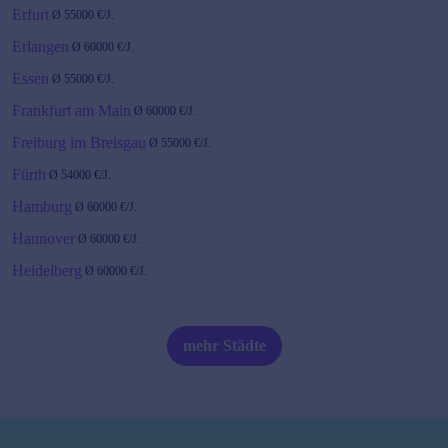
Erfurt
Ø
55000
€/J.
Erlangen
Ø
60000
€/J.
Essen
Ø
55000
€/J.
Frankfurt am Main
Ø
60000
€/J.
Freiburg im Breisgau
Ø
55000
€/J.
Fürth
Ø
54000
€/J.
Hamburg
Ø
60000
€/J.
Hannover
Ø
60000
€/J.
Heidelberg
Ø
60000
€/J.
Karlsruhe
Ø
60000
€/J.
Kiel
Ø
55000
€/J.
mehr Städte
Köln
Ø
55000
€/J.
Leipzig
Ø
55000
€/J.
Magdeburg
Ø
55000
€/J.