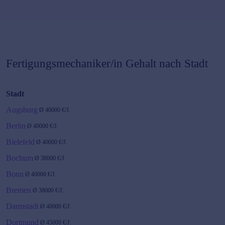
Fertigungsmechaniker/in
Gehalt nach Stadt
Stadt
Augsburg
Ø
40000
€/J.
Berlin
Ø
40000
€/J.
Bielefeld
Ø
40000
€/J.
Bochum
Ø
38000
€/J.
Bonn
Ø
40000
€/J.
Bremen
Ø
38000
€/J.
Darmstadt
Ø
40000
€/J.
Dortmund
Ø
45000
€/J.