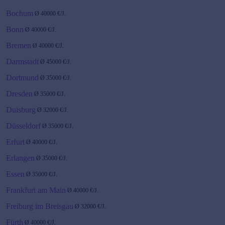
Bochum
Ø
40000
€/J.
Bonn
Ø
40000
€/J.
Bremen
Ø
40000
€/J.
Darmstadt
Ø
45000
€/J.
Dortmund
Ø
35000
€/J.
Dresden
Ø
35000
€/J.
Duisburg
Ø
32000
€/J.
Düsseldorf
Ø
35000
€/J.
Erfurt
Ø
40000
€/J.
Erlangen
Ø
35000
€/J.
Essen
Ø
35000
€/J.
Frankfurt am Main
Ø
40000
€/J.
Freiburg im Breisgau
Ø
32000
€/J.
Fürth
Ø
40000
€/J.