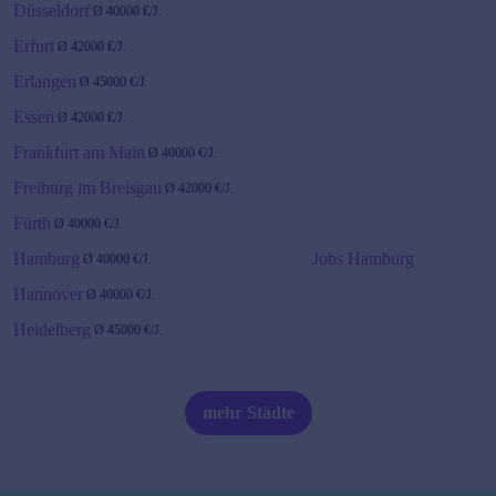
Düsseldorf
Ø
40000
€/J.
Erfurt
Ø
42000
€/J.
Erlangen
Ø
45000
€/J.
Essen
Ø
42000
€/J.
Frankfurt am Main
Ø
40000
€/J.
Freiburg im Breisgau
Ø
42000
€/J.
Fürth
Ø
40000
€/J.
Hamburg
Jobs Hamburg
Ø
40000
€/J.
Hannover
Ø
40000
€/J.
Heidelberg
Ø
45000
€/J.
Karlsruhe
Ø
45000
€/J.
Kiel
Ø
40000
€/J.
mehr Städte
Köln
Ø
40000
€/J.