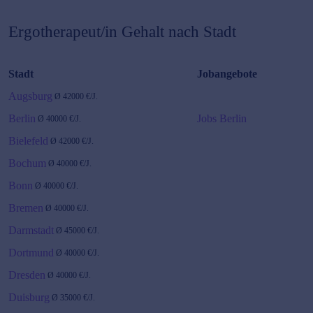
Ergotherapeut/in
Gehalt nach Stadt
Stadt
Jobangebote
Augsburg
Ø
42000
€/J.
Berlin
Jobs Berlin
Ø
40000
€/J.
Bielefeld
Ø
42000
€/J.
Bochum
Ø
40000
€/J.
Bonn
Ø
40000
€/J.
Bremen
Ø
40000
€/J.
Darmstadt
Ø
45000
€/J.
Dortmund
Ø
40000
€/J.
Dresden
Ø
40000
€/J.
Duisburg
Ø
35000
€/J.