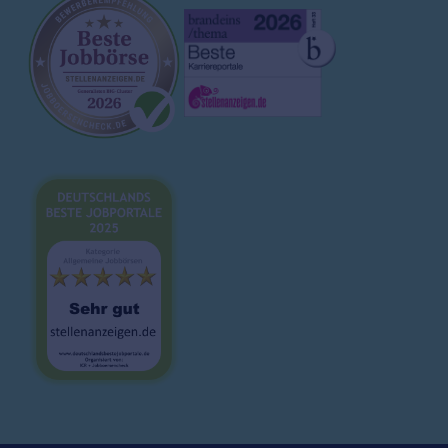
Arbeitgeberprofile
Ausbildung
Magazin
Brutto-Netto-Rechner
Bewerbungsvorlagen
Lebenslauf
Karrieretipps