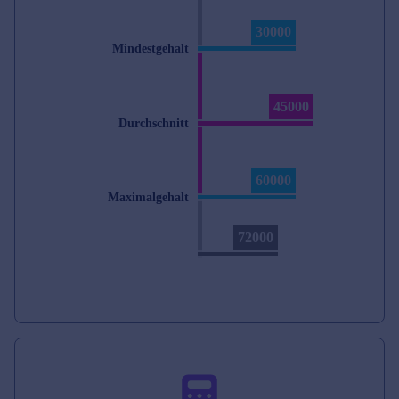
30000
Mindestgehalt
45000
Durchschnitt
60000
Maximalgehalt
72000