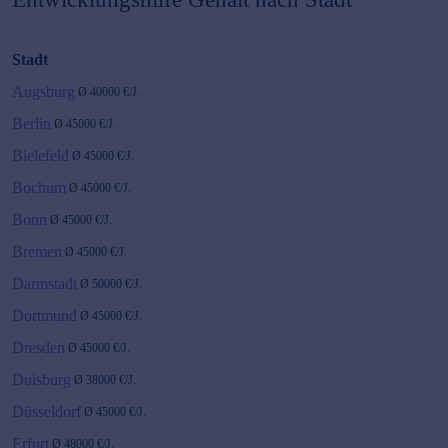
Stadt
Augsburg
Ø
40000
€/J.
Berlin
Ø
45000
€/J.
Bielefeld
Ø
45000
€/J.
Bochum
Ø
45000
€/J.
Bonn
Ø
45000
€/J.
Bremen
Ø
45000
€/J.
Darmstadt
Ø
50000
€/J.
Dortmund
Ø
45000
€/J.
Dresden
Ø
45000
€/J.
Duisburg
Ø
38000
€/J.
Düsseldorf
Ø
45000
€/J.
Erfurt
Ø
48000
€/J.