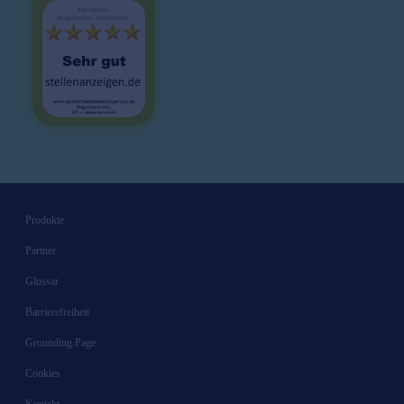
Jobs Wiesbaden
Wuppertal
Ø
45000
€/J.
Würzburg
Ø
45000
€/J.
Produkte
Partner
Glossar
Barrierefreiheit
Grounding Page
Cookies