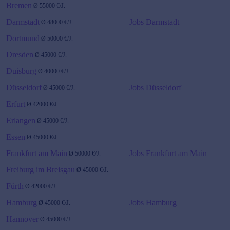
Bremen
Ø
55000
€/J.
Darmstadt
Jobs Darmstadt
Ø
48000
€/J.
Dortmund
Ø
50000
€/J.
Dresden
Ø
45000
€/J.
Duisburg
Ø
40000
€/J.
Düsseldorf
Jobs Düsseldorf
Ø
45000
€/J.
Erfurt
Ø
42000
€/J.
Erlangen
Ø
45000
€/J.
Essen
Ø
45000
€/J.
Frankfurt am Main
Jobs Frankfurt am Main
Ø
50000
€/J.
Freiburg im Breisgau
Ø
45000
€/J.
Fürth
Ø
42000
€/J.
Hamburg
Jobs Hamburg
Ø
45000
€/J.
Hannover
Ø
45000
€/J.