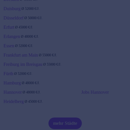
Duisburg
Ø
52000
€/J.
Düsseldorf
Ø
50000
€/J.
Erfurt
Ø
45000
€/J.
Erlangen
Ø
48000
€/J.
Essen
Ø
52000
€/J.
Frankfurt am Main
Ø
55000
€/J.
Freiburg im Breisgau
Ø
55000
€/J.
Fürth
Ø
52000
€/J.
Hamburg
Ø
48000
€/J.
Hannover
Jobs Hannover
Ø
48000
€/J.
Heidelberg
Ø
45000
€/J.
Karlsruhe
Ø
55000
€/J.
Jobs Karlsruhe
mehr Städte
Kiel
Ø
45000
€/J.