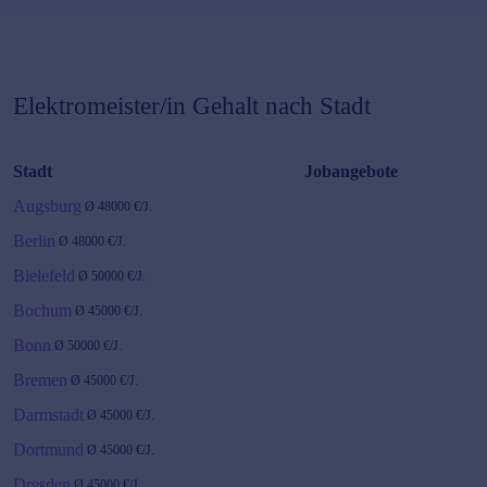
Elektromeister/in
Gehalt nach Stadt
Stadt
Jobangebote
Augsburg
Ø
48000
€/J.
Berlin
Ø
48000
€/J.
Bielefeld
Ø
50000
€/J.
Bochum
Ø
45000
€/J.
Bonn
Ø
50000
€/J.
Bremen
Ø
45000
€/J.
Darmstadt
Ø
45000
€/J.
Dortmund
Ø
45000
€/J.
Dresden
Ø
45000
€/J.