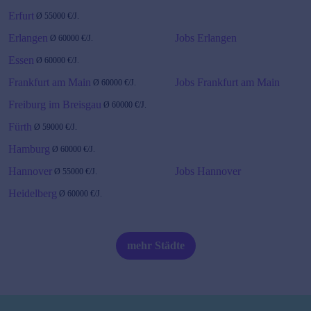
Erfurt
Ø
55000
€/J.
Erlangen
Jobs Erlangen
Ø
60000
€/J.
Essen
Ø
60000
€/J.
Frankfurt am Main
Jobs Frankfurt am Main
Ø
60000
€/J.
Freiburg im Breisgau
Ø
60000
€/J.
Fürth
Ø
59000
€/J.
Hamburg
Ø
60000
€/J.
Hannover
Jobs Hannover
Ø
55000
€/J.
Heidelberg
Ø
60000
€/J.
Karlsruhe
Ø
65000
€/J.
Kiel
Ø
55000
€/J.
mehr Städte
Köln
Ø
60000
€/J.
Jobs Köln