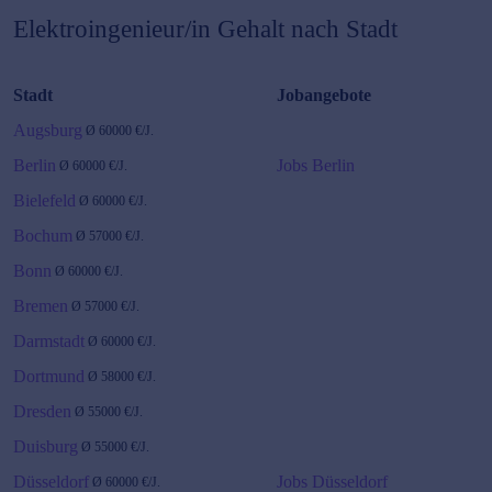
Elektroingenieur/in
Gehalt nach Stadt
Stadt
Jobangebote
Augsburg
Ø
60000
€/J.
Berlin
Jobs Berlin
Ø
60000
€/J.
Bielefeld
Ø
60000
€/J.
Bochum
Ø
57000
€/J.
Bonn
Ø
60000
€/J.
Bremen
Ø
57000
€/J.
Darmstadt
Ø
60000
€/J.
Dortmund
Ø
58000
€/J.
Dresden
Ø
55000
€/J.
Duisburg
Ø
55000
€/J.
Düsseldorf
Jobs Düsseldorf
Ø
60000
€/J.