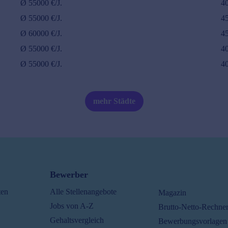
Ø
55000
€/J.
4
Ø
55000
€/J.
4
Ø
60000
€/J.
4
Ø
55000
€/J.
4
Ø
55000
€/J.
4
mehr Städte
Bewerber
ten
Alle Stellenangebote
Magazin
Jobs von A-Z
Brutto-Netto-Rechne
Gehaltsvergleich
Bewerbungsvorlagen