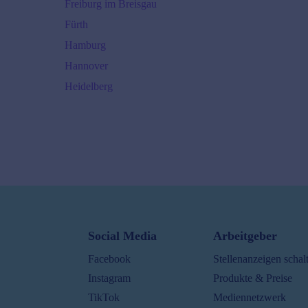
Freiburg im Breisgau
Fürth
Hamburg
Hannover
Heidelberg
Karlsruhe
Ø
55000
€/J.
45000
€ -
70000
€
Kiel
Ø
55000
€/J.
40000
€ -
75000
€
Köln
Social Media
Arbeitgeber
Ø
55000
€/J.
Facebook
Stellenanzeigen schal
45000
€ -
70000
€
Instagram
Produkte & Preise
Leipzig
TikTok
Mediennetzwerk