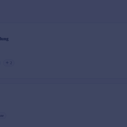
klung
2
ote