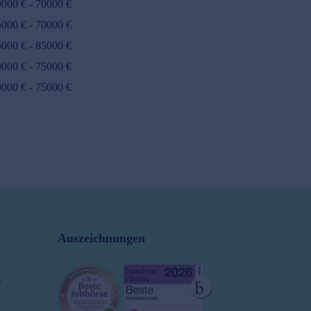
0000
€ -
70000
€
5000
€ -
70000
€
5000
€ -
85000
€
0000
€ -
75000
€
0000
€ -
75000
€
Auszeichnungen
r