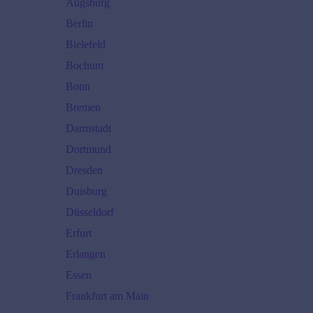
Augsburg
Berlin
Bielefeld
Bochum
Bonn
Bremen
Darmstadt
Dortmund
Dresden
Duisburg
Düsseldorf
Erfurt
Erlangen
Essen
Frankfurt am Main