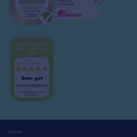
Magazin
Brutto-Netto-Rechner
Bewerbungsvorlagen
Lebenslauf
Karrieretipps
Produkte