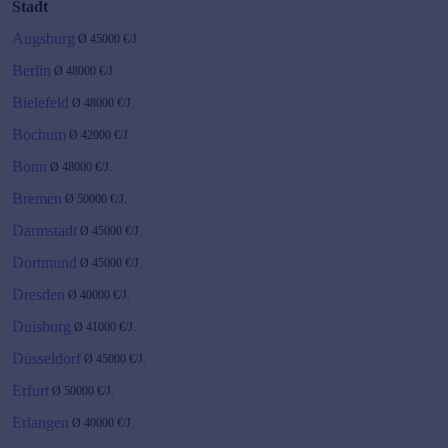
Stadt
Augsburg
Ø
45000
€/J.
Berlin
Ø
48000
€/J.
Bielefeld
Ø
48000
€/J.
Bochum
Ø
42000
€/J.
Bonn
Ø
48000
€/J.
Bremen
Ø
50000
€/J.
Darmstadt
Ø
45000
€/J.
Dortmund
Ø
45000
€/J.
Dresden
Ø
40000
€/J.
Duisburg
Ø
41000
€/J.
Düsseldorf
Ø
45000
€/J.
Erfurt
Ø
50000
€/J.
Erlangen
Ø
40000
€/J.