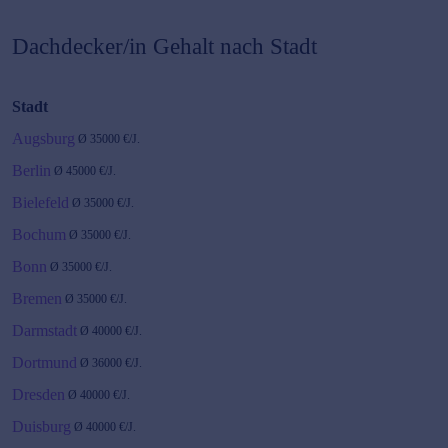
Dachdecker/in
Gehalt nach Stadt
Stadt
Augsburg
Ø
35000
€/J.
Berlin
Ø
45000
€/J.
Bielefeld
Ø
35000
€/J.
Bochum
Ø
35000
€/J.
Bonn
Ø
35000
€/J.
Bremen
Ø
35000
€/J.
Darmstadt
Ø
40000
€/J.
Dortmund
Ø
36000
€/J.
Dresden
Ø
40000
€/J.
Duisburg
Ø
40000
€/J.