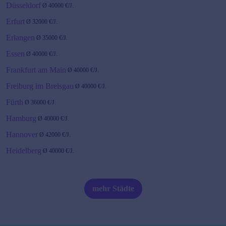
Düsseldorf
Ø
40000
€/J.
Erfurt
Ø
32000
€/J.
Erlangen
Ø
35000
€/J.
Essen
Ø
40000
€/J.
Frankfurt am Main
Ø
40000
€/J.
Freiburg im Breisgau
Ø
40000
€/J.
Fürth
Ø
36000
€/J.
Hamburg
Ø
40000
€/J.
Hannover
Ø
42000
€/J.
Heidelberg
Ø
40000
€/J.
Karlsruhe
Ø
40000
€/J.
Kiel
Ø
35000
€/J.
mehr Städte
Köln
Ø
40000
€/J.
Leipzig
Ø
35000
€/J.