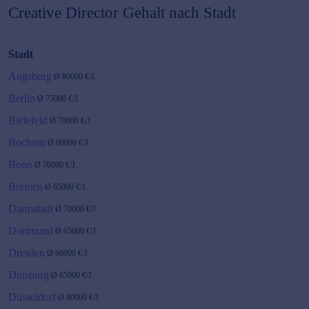
Creative Director
Gehalt nach Stadt
Stadt
Augsburg
Ø
80000
€/J.
Berlin
Ø
75000
€/J.
Bielefeld
Ø
70000
€/J.
Bochum
Ø
60000
€/J.
Bonn
Ø
70000
€/J.
Bremen
Ø
65000
€/J.
Darmstadt
Ø
70000
€/J.
Dortmund
Ø
65000
€/J.
Dresden
Ø
60000
€/J.
Duisburg
Ø
65000
€/J.
Düsseldorf
Ø
80000
€/J.