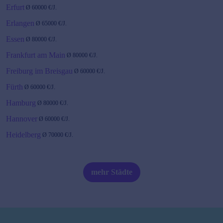
Erfurt
Ø
60000
€/J.
Erlangen
Ø
65000
€/J.
Essen
Ø
80000
€/J.
Frankfurt am Main
Ø
80000
€/J.
Freiburg im Breisgau
Ø
60000
€/J.
Fürth
Ø
60000
€/J.
Hamburg
Ø
80000
€/J.
Hannover
Ø
60000
€/J.
Heidelberg
Ø
70000
€/J.
Karlsruhe
Ø
60000
€/J.
Kiel
Ø
60000
€/J.
mehr Städte
Köln
Ø
80000
€/J.
Leipzig
Ø
60000
€/J.
Magdeburg
Ø
60000
€/J.