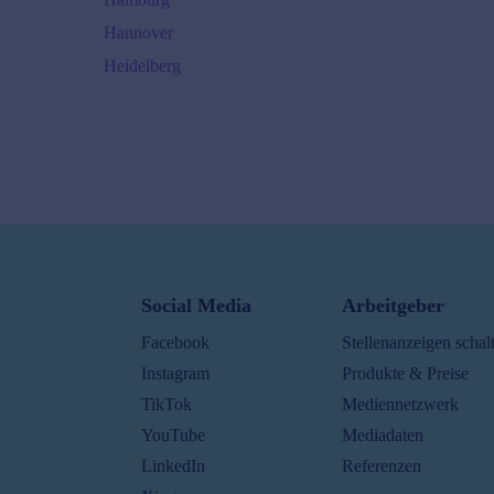
Hannover
Heidelberg
Karlsruhe
Ø
60000
€/J.
45000
€ -
85000
€
Kiel
Ø
60000
€/J.
40000
€ -
90000
€
Köln
Social Media
Arbeitgeber
Ø
60000
€/J.
Facebook
Stellenanzeigen schal
40000
€ -
90000
€
Instagram
Produkte & Preise
Leipzig
TikTok
Mediennetzwerk
Ø
55000
€/J.
YouTube
Mediadaten
40000
€ -
80000
€
LinkedIn
Referenzen