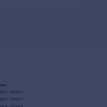
anne
000
€ -
90000
€
000
€ -
90000
€
000
€ -
85000
€