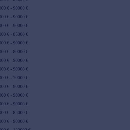
000
€ -
90000
€
000
€ -
90000
€
000
€ -
90000
€
000
€ -
85000
€
000
€ -
90000
€
000
€ -
80000
€
000
€ -
90000
€
000
€ -
90000
€
000
€ -
70000
€
000
€ -
90000
€
000
€ -
90000
€
000
€ -
90000
€
000
€ -
85000
€
000
€ -
90000
€
000
€ -
120000
€