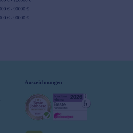
000
€ -
90000
€
000
€ -
90000
€
Auszeichnungen
r