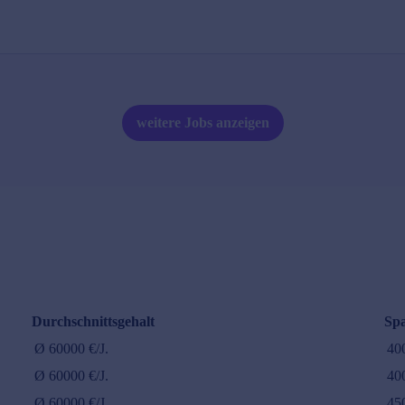
weitere Jobs anzeigen
Durchschnittsgehalt
Sp
Ø
60000
€/J.
40
Ø
60000
€/J.
40
Ø
60000
€/J.
45