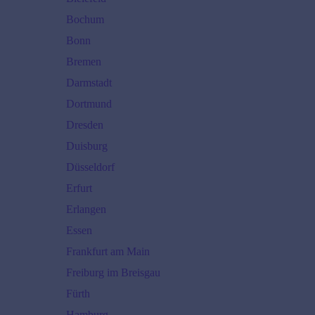
Bochum
Bonn
Bremen
Darmstadt
Dortmund
Dresden
Duisburg
Düsseldorf
Erfurt
Erlangen
Essen
Frankfurt am Main
Freiburg im Breisgau
Fürth
Hamburg