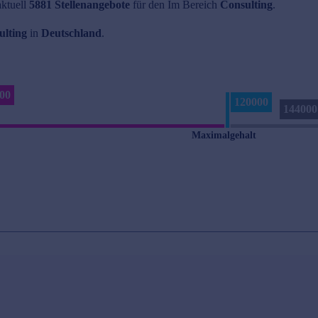
aktuell
5881 Stellenangebote
für den Im Bereich
Consulting
.
ulting
in
Deutschland
.
00
120000
144000
t
Maximalgehalt