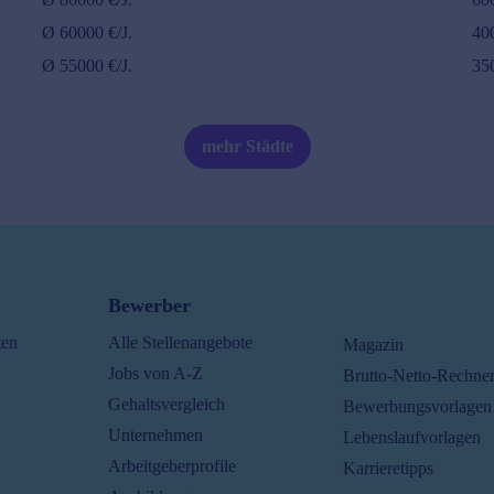
Ø
60000
€/J.
40
Ø
55000
€/J.
35
mehr Städte
Bewerber
ten
Alle Stellenangebote
Magazin
Jobs von A-Z
Brutto-Netto-Rechne
Gehaltsvergleich
Bewerbungsvorlagen
Unternehmen
Lebenslaufvorlagen
Arbeitgeberprofile
Karrieretipps