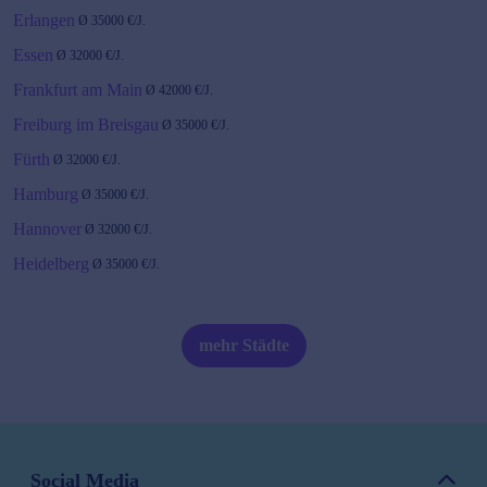
Erlangen
Ø
35000
€/J.
Essen
Ø
32000
€/J.
Frankfurt am Main
Ø
42000
€/J.
Freiburg im Breisgau
Ø
35000
€/J.
Fürth
Ø
32000
€/J.
Hamburg
Ø
35000
€/J.
Hannover
Ø
32000
€/J.
Heidelberg
Ø
35000
€/J.
Karlsruhe
Ø
40000
€/J.
Kiel
Ø
40000
€/J.
mehr Städte
Köln
Ø
35000
€/J.
Leipzig
Ø
40000
€/J.
Magdeburg
Ø
32000
€/J.
Mainz
Ø
38000
€/J.
Social Media