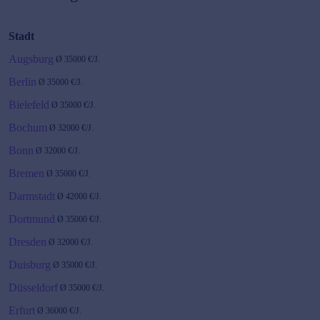
Stadt
Augsburg
Ø
35000
€/J.
Berlin
Ø
35000
€/J.
Bielefeld
Ø
35000
€/J.
Bochum
Ø
32000
€/J.
Bonn
Ø
32000
€/J.
Bremen
Ø
35000
€/J.
Darmstadt
Ø
42000
€/J.
Dortmund
Ø
35000
€/J.
Dresden
Ø
32000
€/J.
Duisburg
Ø
35000
€/J.
Düsseldorf
Ø
35000
€/J.
Erfurt
Ø
36000
€/J.