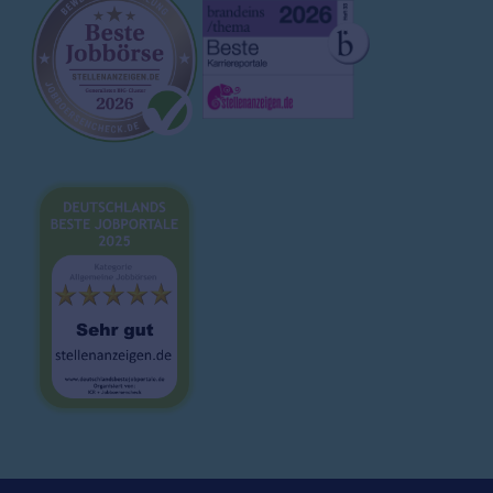
Arbeitgeberprofile
Ausbildung
Magazin
Brutto-Netto-Rechner
Bewerbungsvorlagen
Lebenslauf
Karrieretipps