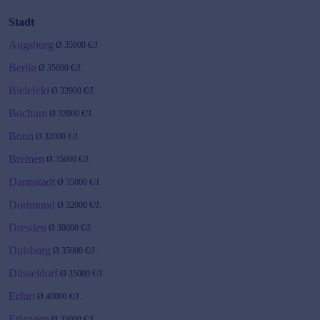
Stadt
Augsburg
Ø
35000
€/J.
Berlin
Ø
35000
€/J.
Bielefeld
Ø
32000
€/J.
Bochum
Ø
32000
€/J.
Bonn
Ø
32000
€/J.
Bremen
Ø
35000
€/J.
Darmstadt
Ø
35000
€/J.
Dortmund
Ø
32000
€/J.
Dresden
Ø
30000
€/J.
Duisburg
Ø
35000
€/J.
Düsseldorf
Ø
35000
€/J.
Erfurt
Ø
40000
€/J.
Erlangen
Ø
35000
€/J.