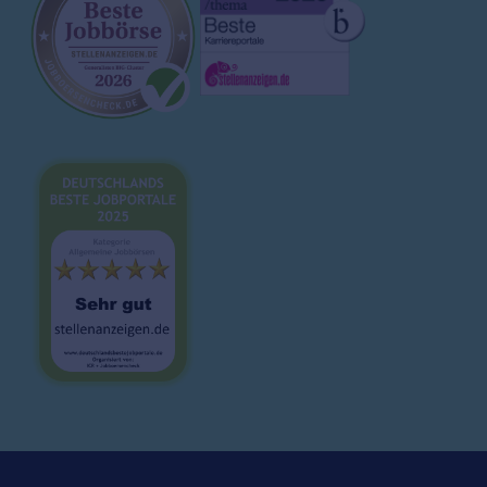
Ausbildung
Magazin
Brutto-Netto-Rechner
Bewerbungsvorlagen
Lebenslauf
Karrieretipps