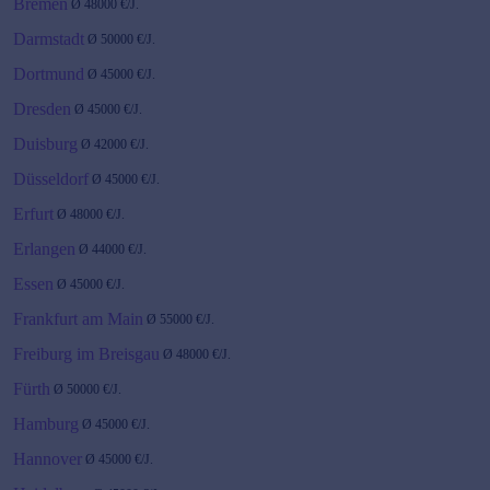
Bremen
Ø
48000
€/J.
Darmstadt
Ø
50000
€/J.
Dortmund
Ø
45000
€/J.
Dresden
Ø
45000
€/J.
Duisburg
Ø
42000
€/J.
Düsseldorf
Ø
45000
€/J.
Erfurt
Ø
48000
€/J.
Erlangen
Ø
44000
€/J.
Essen
Ø
45000
€/J.
Frankfurt am Main
Ø
55000
€/J.
Freiburg im Breisgau
Ø
48000
€/J.
Fürth
Ø
50000
€/J.
Hamburg
Ø
45000
€/J.
Hannover
Ø
45000
€/J.