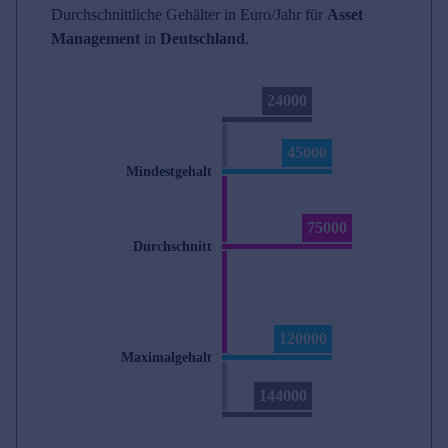
Durchschnittliche Gehälter in Euro/Jahr für
Asset
Management
in
Deutschland
.
24000
45000
Mindestgehalt
75000
Durchschnitt
120000
Maximalgehalt
144000