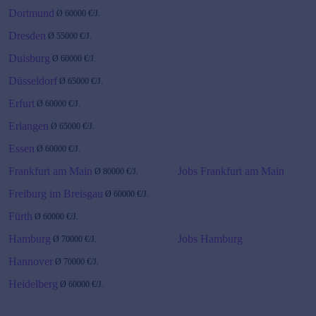
Dortmund
Ø
60000
€/J.
Dresden
Ø
55000
€/J.
Duisburg
Ø
60000
€/J.
Düsseldorf
Ø
65000
€/J.
Erfurt
Ø
60000
€/J.
Erlangen
Ø
65000
€/J.
Essen
Ø
60000
€/J.
Frankfurt am Main
Jobs Frankfurt am Main
Ø
80000
€/J.
Freiburg im Breisgau
Ø
60000
€/J.
Fürth
Ø
60000
€/J.
Hamburg
Jobs Hamburg
Ø
70000
€/J.
Hannover
Ø
70000
€/J.
Heidelberg
Ø
60000
€/J.
Karlsruhe
Ø
60000
€/J.