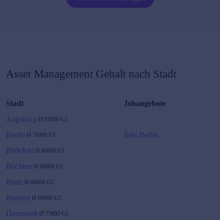
Asset Management
Gehalt nach Stadt
Stadt
Jobangebote
Augsburg
Ø
65000
€/J.
Berlin
Jobs Berlin
Ø
70000
€/J.
Bielefeld
Ø
60000
€/J.
Bochum
Ø
60000
€/J.
Bonn
Ø
60000
€/J.
Bremen
Ø
60000
€/J.
Darmstadt
Ø
75000
€/J.