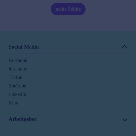
Kiel
Ø
60000
€/J.
mehr Städte
Köln
Ø
60000
€/J.
Jobs Köln
Leipzig
Ø
65000
€/J.
Social Media
Magdeburg
Ø
50000
€/J.
Facebook
Mainz
Ø
70000
€/J.
Instagram
Mannheim
Ø
65000
€/J.
TikTok
YouTube
München
Ø
80000
€/J.
LinkedIn
Münster
Ø
60000
€/J.
Xing
Nürnberg
Ø
60000
€/J.
Arbeitgeber
Oldenburg (Oldb)
Ø
60000
€/J.
Stellenanzeigen schalten