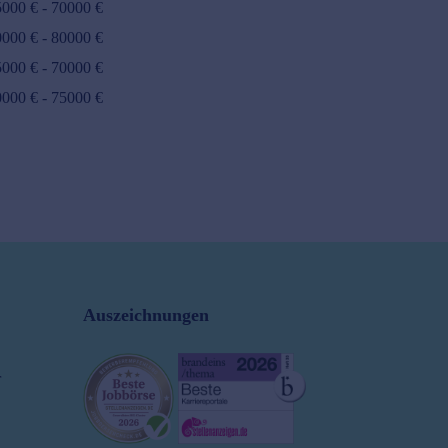
5000
€ -
70000
€
0000
€ -
80000
€
5000
€ -
70000
€
0000
€ -
75000
€
Auszeichnungen
r