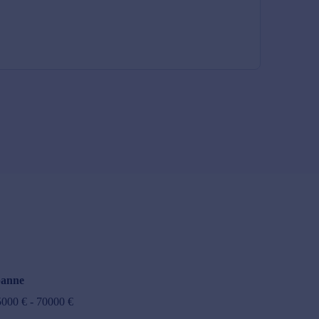
anne
5000
€ -
70000
€