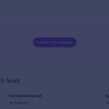
weitere Jobs anzeigen
h Stadt
Durchschnittsgehalt
Sp
Ø
55000
€/J.
4