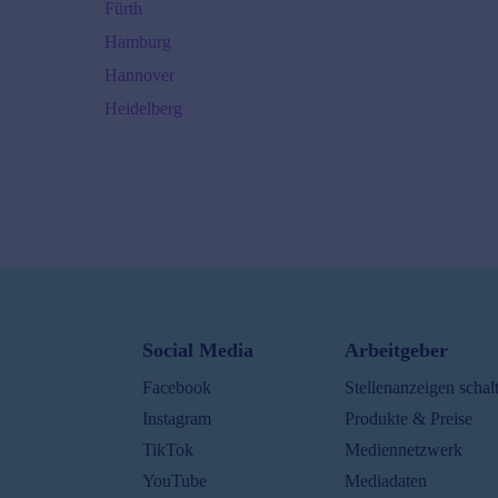
Fürth
Hamburg
Hannover
Heidelberg
Karlsruhe
Ø
60000
€/J.
45000
€ -
80000
€
Kiel
Ø
55000
€/J.
40000
€ -
70000
€
Köln
Social Media
Arbeitgeber
Ø
52000
€/J.
Facebook
Stellenanzeigen schal
35000
€ -
80000
€
Instagram
Produkte & Preise
Leipzig
TikTok
Mediennetzwerk
Ø
55000
€/J.
YouTube
Mediadaten