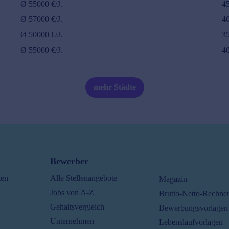
Ø
55000
€/J.
4
Ø
57000
€/J.
4
Ø
50000
€/J.
3
Ø
55000
€/J.
4
mehr Städte
Bewerber
ten
Alle Stellenangebote
Magazin
Jobs von A-Z
Brutto-Netto-Rechne
Gehaltsvergleich
Bewerbungsvorlagen
Unternehmen
Lebenslaufvorlagen