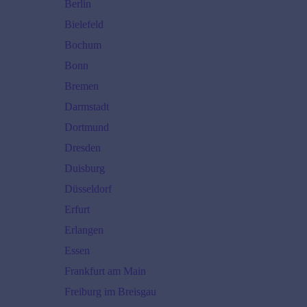
Berlin
Bielefeld
Bochum
Bonn
Bremen
Darmstadt
Dortmund
Dresden
Duisburg
Düsseldorf
Erfurt
Erlangen
Essen
Frankfurt am Main
Freiburg im Breisgau