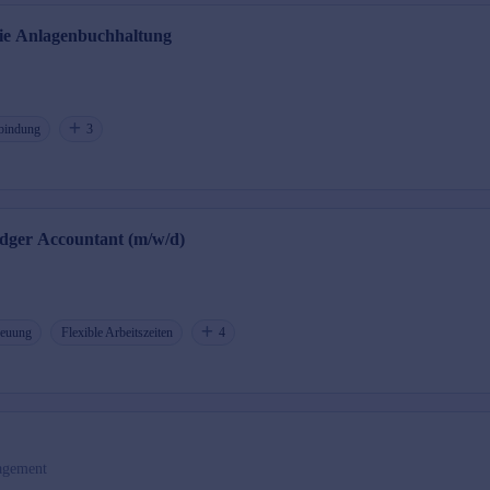
die Anlagenbuchhaltung
bindung
3
edger Accountant (m/w/d)
reuung
Flexible Arbeitszeiten
4
agement