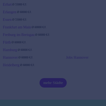
Erfurt
Ø
55000
€/J.
Erlangen
Ø
60000
€/J.
Essen
Ø
55000
€/J.
Frankfurt am Main
Ø
60000
€/J.
Freiburg im Breisgau
Ø
60000
€/J.
Fürth
Ø
60000
€/J.
Hamburg
Ø
60000
€/J.
Hannover
Jobs Hannover
Ø
60000
€/J.
Heidelberg
Ø
60000
€/J.
Karlsruhe
Ø
55000
€/J.
Jobs Karlsruhe
mehr Städte
Kiel
Ø
60000
€/J.
Köln
Ø
54000
€/J.