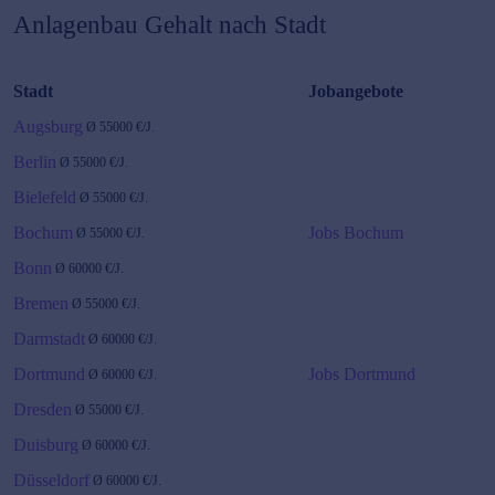
Anlagenbau
Gehalt nach Stadt
Stadt
Jobangebote
Augsburg
Ø
55000
€/J.
Berlin
Ø
55000
€/J.
Bielefeld
Ø
55000
€/J.
Bochum
Jobs Bochum
Ø
55000
€/J.
Bonn
Ø
60000
€/J.
Bremen
Ø
55000
€/J.
Darmstadt
Ø
60000
€/J.
Dortmund
Jobs Dortmund
Ø
60000
€/J.
Dresden
Ø
55000
€/J.
Duisburg
Ø
60000
€/J.
Düsseldorf
Ø
60000
€/J.