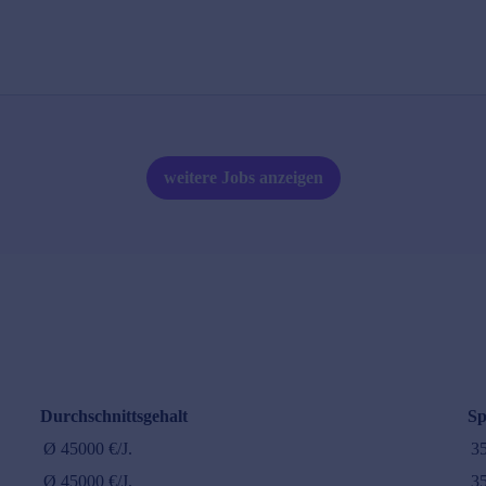
weitere Jobs anzeigen
Durchschnittsgehalt
Sp
Ø
45000
€/J.
3
Ø
45000
€/J.
3