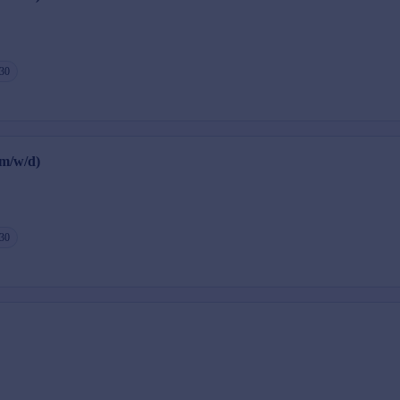
 30
(m/w/d)
 30