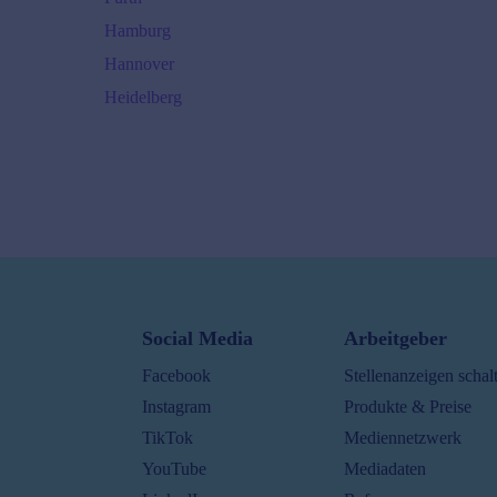
Hamburg
Hannover
Heidelberg
Karlsruhe
Ø
45000
€/J.
35000
€ -
65000
€
Kiel
Ø
45000
€/J.
35000
€ -
60000
€
Köln
Social Media
Arbeitgeber
Ø
35000
€/J.
Facebook
Stellenanzeigen schal
24000
€ -
50000
€
Instagram
Produkte & Preise
Leipzig
TikTok
Mediennetzwerk
Ø
45000
€/J.
YouTube
Mediadaten
30000
€ -
60000
€