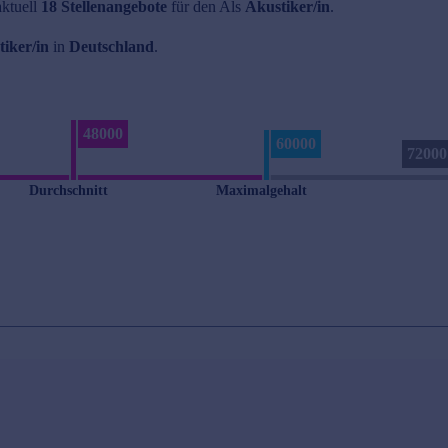
aktuell
18 Stellenangebote
für den Als
Akustiker/in
.
iker/in
in
Deutschland
.
48000
60000
72000
Durchschnitt
Maximalgehalt