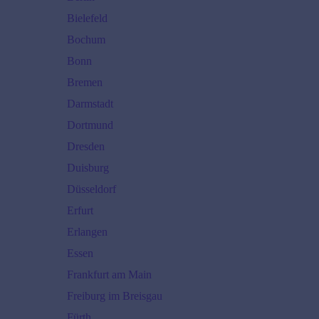
Bielefeld
Bochum
Bonn
Bremen
Darmstadt
Dortmund
Dresden
Duisburg
Düsseldorf
Erfurt
Erlangen
Essen
Frankfurt am Main
Freiburg im Breisgau
Fürth