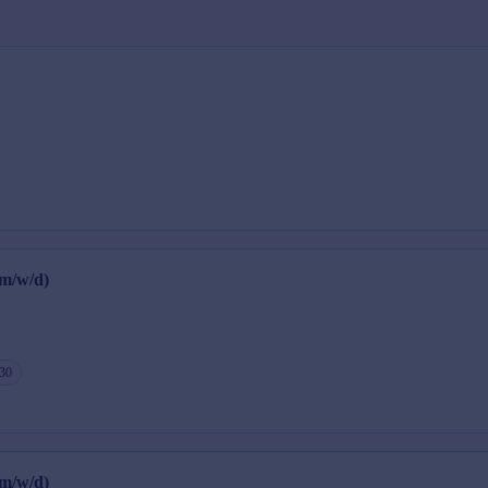
(m/w/d)
 30
(m/w/d)