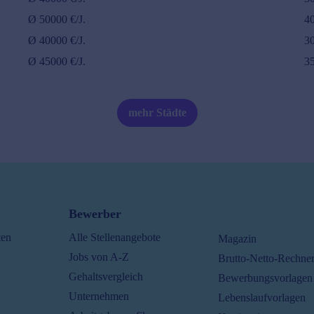
Ø
50000
€/J.
4
Ø
40000
€/J.
3
Ø
45000
€/J.
3
mehr Städte
Bewerber
ten
Alle Stellenangebote
Magazin
Jobs von A-Z
Brutto-Netto-Rechne
Gehaltsvergleich
Bewerbungsvorlagen
Unternehmen
Lebenslaufvorlagen