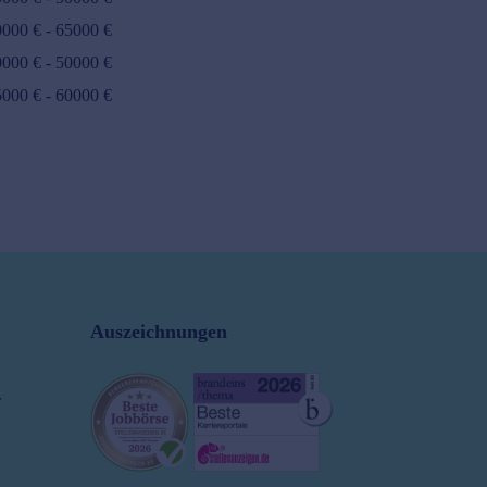
0000
€ -
65000
€
0000
€ -
50000
€
5000
€ -
60000
€
Auszeichnungen
r