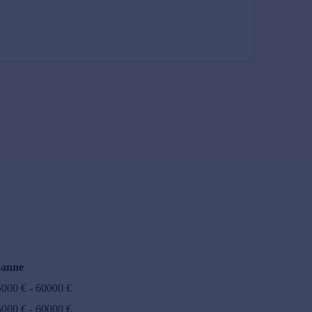
anne
5000
€ -
60000
€
5000
€ -
60000
€