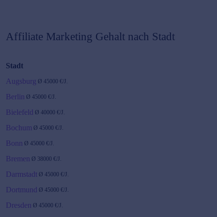
Affiliate Marketing
Gehalt nach Stadt
Stadt
Augsburg
Ø
45000
€/J.
Berlin
Ø
45000
€/J.
Bielefeld
Ø
40000
€/J.
Bochum
Ø
45000
€/J.
Bonn
Ø
45000
€/J.
Bremen
Ø
38000
€/J.
Darmstadt
Ø
45000
€/J.
Dortmund
Ø
45000
€/J.
Dresden
Ø
45000
€/J.