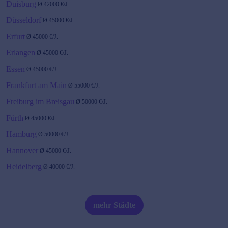
Duisburg
Ø
42000
€/J.
Düsseldorf
Ø
45000
€/J.
Erfurt
Ø
45000
€/J.
Erlangen
Ø
45000
€/J.
Essen
Ø
45000
€/J.
Frankfurt am Main
Ø
55000
€/J.
Freiburg im Breisgau
Ø
50000
€/J.
Fürth
Ø
45000
€/J.
Hamburg
Ø
50000
€/J.
Hannover
Ø
45000
€/J.
Heidelberg
Ø
40000
€/J.
Karlsruhe
Ø
50000
€/J.
Kiel
Ø
50000
€/J.
mehr Städte
Köln
Ø
45000
€/J.