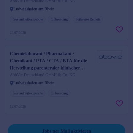
AbbVie Deutschland GmbH & Co. KG
Ludwigshafen am Rhein
Gesundheitsangebote
Onboarding
Teilweise Remote
25.07.2026
Chemielaborant / Pharmakant /
Chemikant / PTA / CTA / BTA für die
Herstellung parenteraler klinischer
Prüfpräparate (all genders) (Vollzeit,
AbbVie Deutschland GmbH & Co. KG
unbefristet)
Ludwigshafen am Rhein
Gesundheitsangebote
Onboarding
12.07.2026
Suche speichern und Jobs per Mail erhalten
Jobs per Mail aktivieren